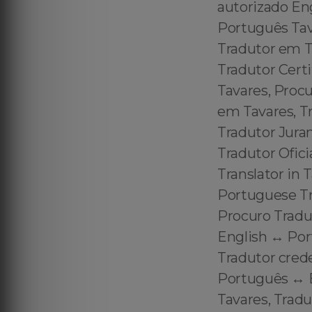
autorizado En
Português Tav
Tradutor em T
Tradutor Cert
Tavares, Procu
em Tavares, Tr
Tradutor Jura
Tradutor Ofici
Translator in 
Portuguese Tra
Procuro Tradu
English ↔️ Por
Tradutor cred
Português ↔️ 
Tavares, Trad