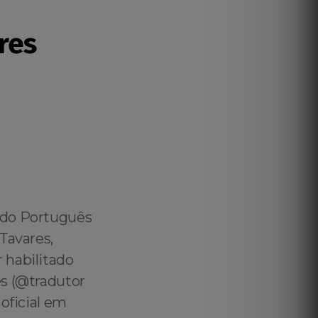
res
ado Português
Tavares,
 habilitado
es (@tradutor
oficial em