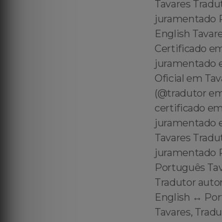
Tavares Tradut
juramentado P
English Tavare
Certificado e
juramentado e
Oficial em Tav
(@tradutor em
certificado e
juramentado e
Tavares Tradut
juramentado Po
Português Tav
Tradutor auto
English ↔️ Po
Tavares, Trad