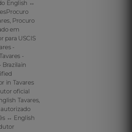
do English ↔️
resProcuro
res, Procuro
tado em
or para USCIS
ares -
Tavares -
 Brazilain
ified
or in Tavares
tor oficial
nglish Tavares,
 autorizado
s ↔️ English
dutor