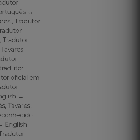
radutor
ortuguês ↔️
res , Tradutor
tradutor
 Tradutor
 Tavares
adutor
tradutor
or oficial em
radutor
glish ↔️
s, Tavares,
reconhecido
️ English
 Tradutor