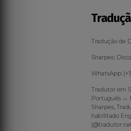
Traduç
Tradução de 
Sharpes: Disca
WhatsApp: (+1)
Tradutor em S
Português ↔️ 
Sharpes, Trad
habilitado En
(@tradutor ce