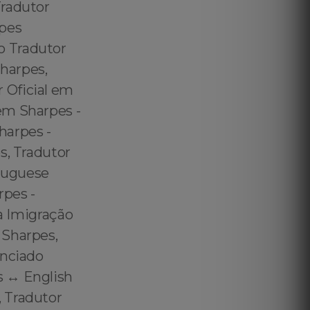
Tradutor
rpes
o Tradutor
harpes,
 Oficial em
em Sharpes -
harpes -
s, Tradutor
rtuguese
rpes -
ra Imigração
 Sharpes,
enciado
 ↔️ English
, Tradutor