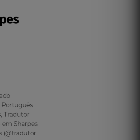
rpes
vado
️ Português
, Tradutor
do em Sharpes
s (@tradutor