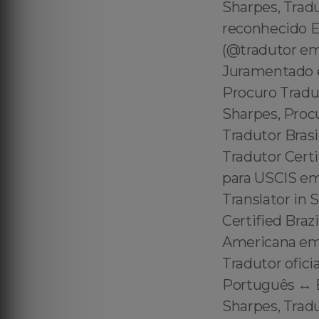
Sharpes, Trad
reconhecido E
(@tradutor em
Juramentado e
Procuro Tradu
Sharpes, Proc
Tradutor Bras
Tradutor Certi
para USCIS em 
Translator in 
Certified Braz
Americana em 
Tradutor ofici
Português ↔️ 
Sharpes, Trad