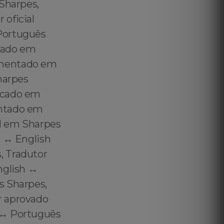
 Sharpes,
 oficial
 Português
icado em
amentado em
harpes
icado em
entado em
l em Sharpes
 ↔️ English
, Tradutor
glish ↔️
s Sharpes,
r aprovado
 ↔️ Português