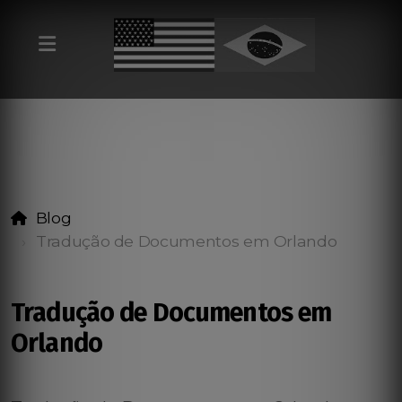
Blog
Tradução de Documentos em Orlando
Tradução de Documentos em
Orlando