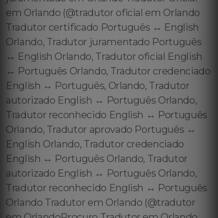
em Orlando (@tradutor oficial em Orlando
Tradutor certificado Português ↔️ English
Orlando, Tradutor juramentado Português
↔️ English Orlando, Tradutor oficial English
↔️ Português Orlando, Tradutor credenciado
English ↔️ Português, Orlando, Tradutor
autorizado English ↔️ Português Orlando,
Tradutor reconhecido English ↔️ Português
Orlando, Tradutor aprovado Português ↔️
English Orlando, Tradutor credenciado
English ↔️ Português Orlando, Tradutor
autorizado English ↔️ Português Orlando,
Tradutor reconhecido English ↔️ Português
Orlando Tradutor em Orlando (@tradutor
em OrlandoProcuro Tradutor em Orlando,