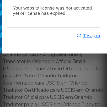
Your website license was not activated
yet or license has expired.
Try again