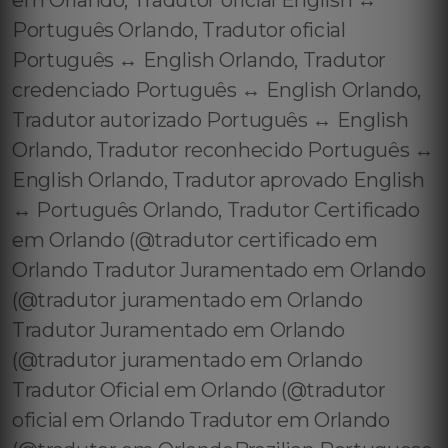
em Orlando, Tradutor oficial English ↔️
Português Orlando, Tradutor oficial
Português ↔️ English Orlando, Tradutor
credenciado Português ↔️ English Orlando,
Tradutor autorizado Português ↔️ English
Orlando, Tradutor reconhecido Português ↔️
English Orlando, Tradutor aprovado English
↔️ Português Orlando, Tradutor Certificado
em Orlando (@tradutor certificado em
Orlando Tradutor Juramentado em Orlando
(@tradutor juramentado em Orlando
Tradutor Juramentado em Orlando
(@tradutor juramentado em Orlando
Tradutor Oficial em Orlando (@tradutor
oficial em Orlando Tradutor em Orlando