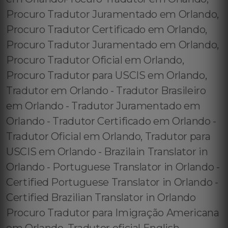
Procuro Tradutor Juramentado em Orlando,
Procuro Tradutor Certificado em Orlando,
Procuro Tradutor Juramentado em Orlando,
Procuro Tradutor Oficial em Orlando,
Procuro Tradutor para USCIS em Orlando,
Tradutor em Orlando - Tradutor Brasileiro
em Orlando - Tradutor Juramentado em
Orlando - Tradutor Certificado em Orlando -
Tradutor Oficial em Orlando, Tradutor para
USCIS em Orlando - Brazilain Translator in
Orlando - Portuguese Translator in Orlando -
Certified Portuguese Translator in Orlando -
Certified Brazilian Translator in Orlando
Procuro Tradutor para Imigração Americana