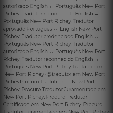
autorizado English ↔️ Português New Port
Richey, Tradutor reconhecido English ↔️
Português New Port Richey, Tradutor
aprovado Português ↔️ English New Port
Richey, Tradutor credenciado English ↔️
Português New Port Richey, Tradutor
autorizado English ↔️ Português New Port
Richey, Tradutor reconhecido English ↔️
Português New Port Richey Tradutor em
New Port Richey (@tradutor em New Port
RicheyProcuro Tradutor em New Port
Richey, Procuro Tradutor Juramentado em
New Port Richey, Procuro Tradutor
Certificado em New Port Richey, Procuro
Tradutor Juramentado em New Port Richey,