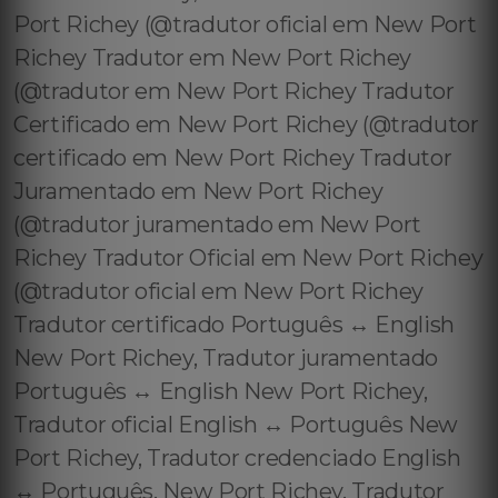
Port Richey (@tradutor oficial em New Port
Richey Tradutor em New Port Richey
(@tradutor em New Port Richey Tradutor
Certificado em New Port Richey (@tradutor
certificado em New Port Richey Tradutor
Juramentado em New Port Richey
(@tradutor juramentado em New Port
Richey Tradutor Oficial em New Port Richey
(@tradutor oficial em New Port Richey
Tradutor certificado Português ↔️ English
New Port Richey, Tradutor juramentado
Português ↔️ English New Port Richey,
Tradutor oficial English ↔️ Português New
Port Richey, Tradutor credenciado English
↔️ Português, New Port Richey, Tradutor