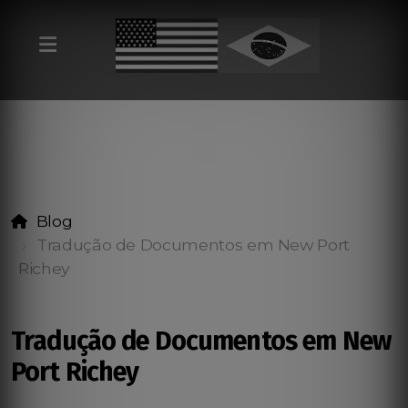
Blog
Tradução de Documentos em New Port
Richey
Tradução de Documentos em New
Port Richey