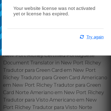
Your website license was not activated
yet or license has expired.
Try again