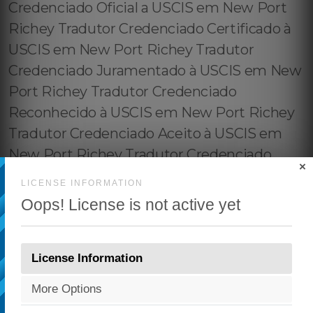
×
LICENSE INFORMATION
Oops! License is not active yet
License Information
More Options