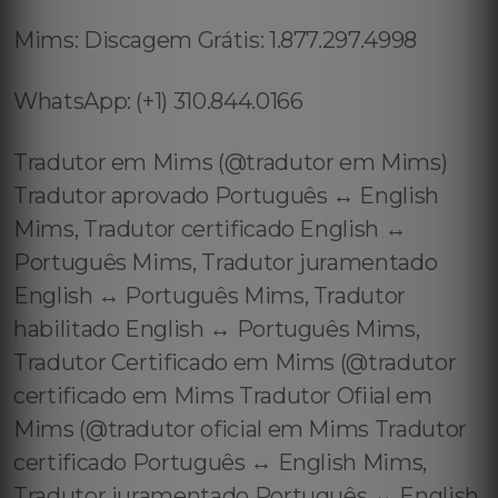
Mims: Discagem Grátis: 1.877.297.4998
WhatsApp: (+1) 310.844.0166
Tradutor em Mims (@tradutor em Mims)
Tradutor aprovado Português ↔️ English
Mims, Tradutor certificado English ↔️
Português Mims, Tradutor juramentado
English ↔️ Português Mims, Tradutor
habilitado English ↔️ Português Mims,
Tradutor Certificado em Mims (@tradutor
certificado em Mims Tradutor Ofiial em
Mims (@tradutor oficial em Mims Tradutor
certificado Português ↔️ English Mims,
Tradutor juramentado Português ↔️ English