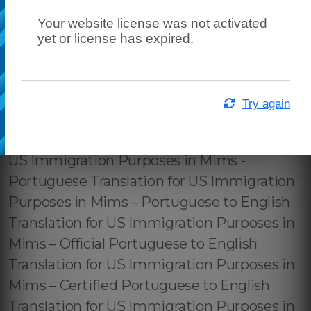
Your website license was not activated
yet or license has expired.
Try again