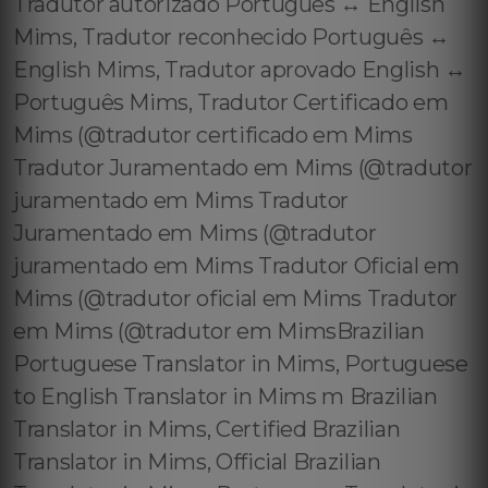
Tradutor autorizado Português ↔️ English
Mims, Tradutor reconhecido Português ↔️
English Mims, Tradutor aprovado English ↔️
Português Mims, Tradutor Certificado em
Mims (@tradutor certificado em Mims
Tradutor Juramentado em Mims (@tradutor
juramentado em Mims Tradutor
Juramentado em Mims (@tradutor
juramentado em Mims Tradutor Oficial em
Mims (@tradutor oficial em Mims Tradutor
em Mims (@tradutor em MimsBrazilian
Portuguese Translator in Mims, Portuguese
to English Translator in Mims m Brazilian
Translator in Mims, Certified Brazilian
Translator in Mims, Official Brazilian