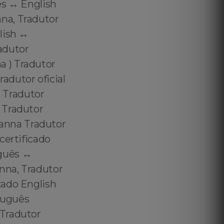
s ↔️ English
na, Tradutor
ish ↔️
adutor
 ) Tradutor
adutor oficial
 Tradutor
 Tradutor
anna Tradutor
certificado
guês ↔️
anna, Tradutor
zado English
tuguês
 Tradutor