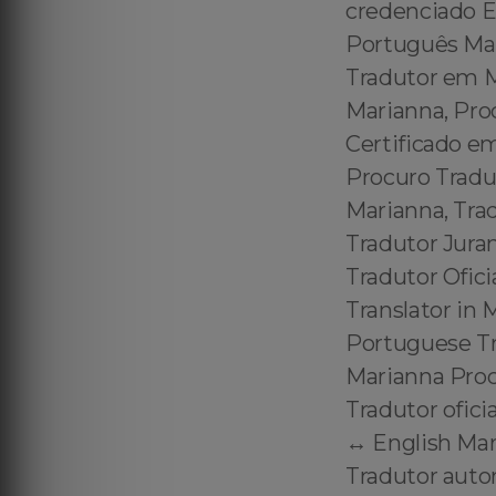
credenciado E
Português Mar
Tradutor em 
Marianna, Pro
Certificado e
Procuro Tradu
Marianna, Tra
Tradutor Jura
Tradutor Ofici
Translator in 
Portuguese Tra
Marianna Proc
Tradutor ofici
↔️ English Ma
Tradutor auto