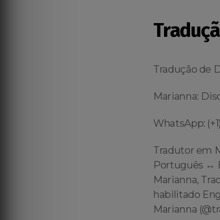
Traduç
Tradução de 
Marianna: Disc
WhatsApp: (+1)
Tradutor em M
Português ↔️ 
Marianna, Tra
habilitado En
Marianna (@tr