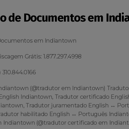
o de Documentos em Indi
Documentos em Indiantown
iscagem Grátis: 1.877.297.4998
 310.844.0166
ndiantown (@tradutor em Indiantown) Traduto
nglish Indiantown, Tradutor certificado Englis
iantown, Tradutor juramentado English ↔️ Por
radutor habilitado English ↔️ Português Indian
m Indiantown (@tradutor certificado em Indian