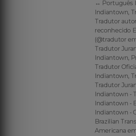
↔️ Português 
Indiantown, T
Tradutor auto
reconhecido E
(@tradutor em
Tradutor Jura
Indiantown, P
Tradutor Ofic
Indiantown, T
Tradutor Jura
Indiantown - 
Indiantown - B
Indiantown - C
Brazilian Tran
Americana em 