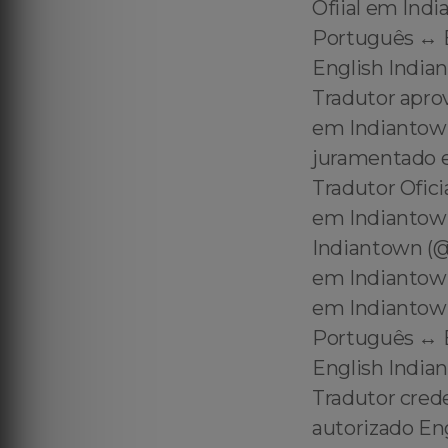
Ofiial em Indi
Português ↔️ 
English Indian
Tradutor apro
em Indiantown
juramentado 
Tradutor Ofic
em Indiantown
Indiantown (@
em Indiantown
em Indiantown
Português ↔️ 
English Indian
Tradutor cred
autorizado En