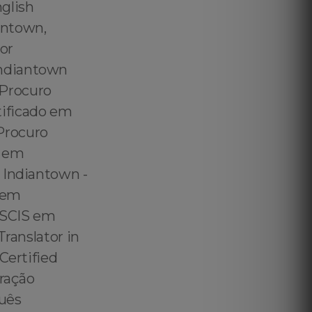
glish
antown,
or
Indiantown
 Procuro
tificado em
Procuro
S em
 Indiantown -
 em
 USCIS em
Translator in
Certified
gração
guês