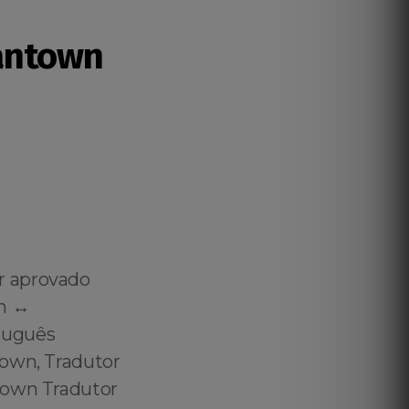
antown
r aprovado
h ↔️
tuguês
town, Tradutor
town Tradutor