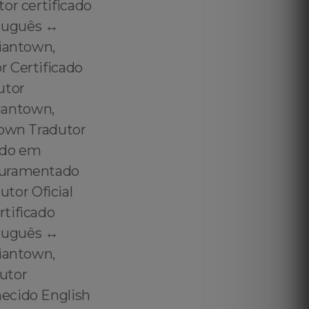
or certificado
tuguês ↔️
diantown,
r Certificado
utor
iantown,
town Tradutor
ado em
 Juramentado
tor Oficial
rtificado
tuguês ↔️
diantown,
utor
hecido English