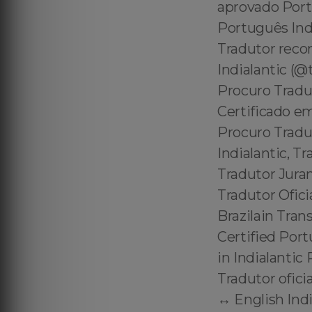
aprovado Portu
Português Indi
Tradutor reco
Indialantic (@
Procuro Tradu
Certificado em
Procuro Tradut
Indialantic, Tr
Tradutor Juram
Tradutor Ofici
Brazilain Trans
Certified Portu
in Indialantic
Tradutor ofici
↔️ English Ind