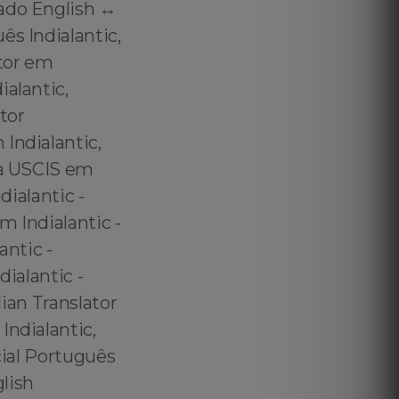
ado English ↔️
ês Indialantic,
utor em
ialantic,
tor
Indialantic,
ra USCIS em
dialantic -
m Indialantic -
antic -
dialantic -
lian Translator
Indialantic,
cial Português
lish