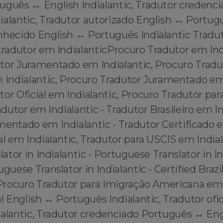
guês ↔️ English Indialantic, Tradutor credenci
alantic, Tradutor autorizado English ↔️ Portugu
nhecido English ↔️ Português Indialantic Trad
tradutor em IndialanticProcuro Tradutor em Ind
tor Juramentado em Indialantic, Procuro Tradu
 Indialantic, Procuro Tradutor Juramentado em 
or Oficial em Indialantic, Procuro Tradutor pa
adutor em Indialantic - Tradutor Brasileiro em In
entado em Indialantic - Tradutor Certificado e
al em Indialantic, Tradutor para USCIS em Indial
lator in Indialantic - Portuguese Translator in In
guese Translator in Indialantic - Certified Brazi
 Procuro Tradutor para Imigração Americana em 
al English ↔️ Português Indialantic, Tradutor ofi
ialantic, Tradutor credenciado Português ↔️ Eng