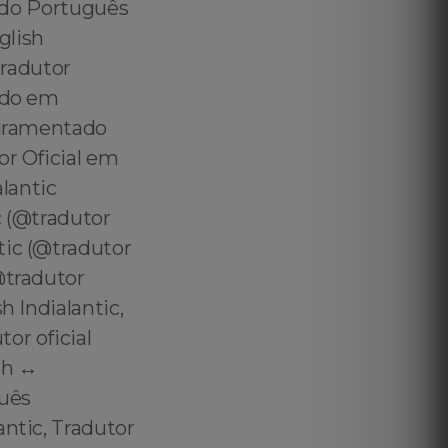
cado Português
glish
Tradutor
cado em
juramentado
or Oficial em
alantic
c (@tradutor
tic (@tradutor
@tradutor
h Indialantic,
or oficial
h ↔️
guês
antic, Tradutor