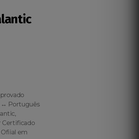
lantic
 aprovado
h ↔️ Português
antic,
 Certificado
 Ofiial em