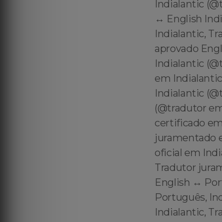
Indialantic (@
↔️ English Ind
Indialantic, T
aprovado Engli
Indialantic (
em Indialantic
Indialantic (@
(@tradutor em 
certificado e
juramentado em
oficial em Ind
Tradutor juram
English ↔️ Por
Português, Ind
Indialantic, T