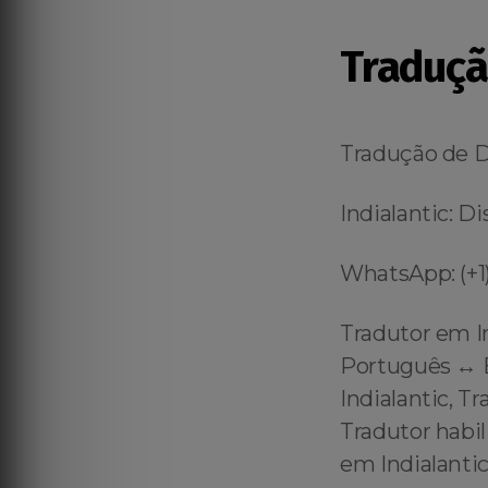
Traduçã
Tradução de 
Indialantic: D
WhatsApp: (+1)
Tradutor em I
Português ↔️ E
Indialantic, T
Tradutor habil
em Indialantic