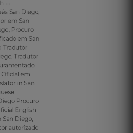
h ↔️
uês San Diego,
tor em San
go, Procuro
ficado em San
o Tradutor
iego, Tradutor
 Juramentado
 Oficial em
slator in San
guese
n Diego Procuro
icial English
h San Diego,
tor autorizado