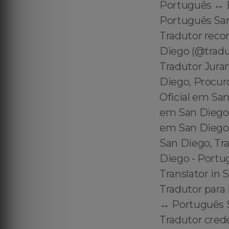
Português ↔️ 
Português San
Tradutor reco
Diego (@tradu
Tradutor Jura
Diego, Procur
Oficial em Sa
em San Diego 
em San Diego 
San Diego, Tra
Diego - Portu
Translator in 
Tradutor para
↔️ Português S
Tradutor cred