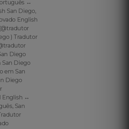
Português ↔️
sh San Diego,
rovado English
 (@tradutor
go ) Tradutor
@tradutor
San Diego
m San Diego
do em San
an Diego
r
 English ↔️
guês, San
Tradutor
ado