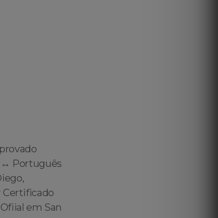
aprovado
h ↔️ Português
iego,
 Certificado
Ofiial em San