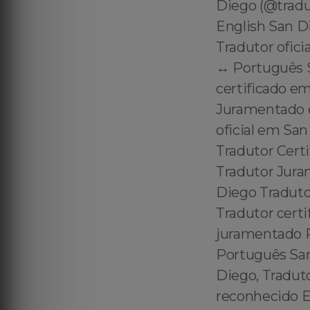
Diego (@tradu
English San D
Tradutor ofici
↔️ Português 
certificado e
Juramentado e
oficial em Sa
Tradutor Cert
Tradutor Jur
Diego Traduto
Tradutor certi
juramentado Po
Português San
Diego, Tradut
reconhecido E