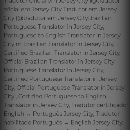
Tradutor Oficial em Jersey City (@tradutor
oficial em Jersey City Tradutor em Jersey
City (@tradutor em Jersey CityBrazilian
Portuguese Translator in Jersey City,
Portuguese to English Translator in Jersey
City m Brazilian Translator in Jersey City,
Certified Brazilian Translator in Jersey City,
Official Brazilian Translator in Jersey City,
Portuguese Translator in Jersey City,
Certified Portuguese Translator in Jersey
City, Official Portuguese Translator in Jersey
City , Certified Portuguese to English
Translator in Jersey City, Tradutor certificado
English ↔️ Português Jersey City, Tradutor
habilitado Português ↔️ English Jersey City,