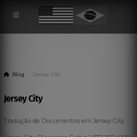
Blog
Jersey City
Jersey City
Tradução de Documentos em Jersey City