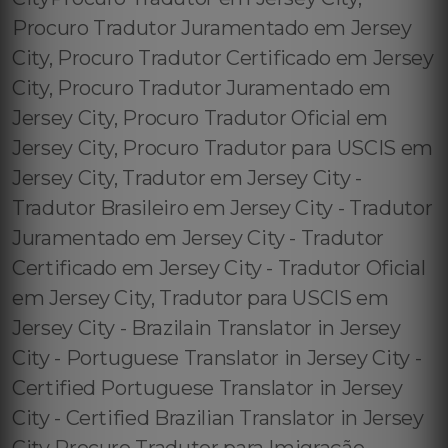
Procuro Tradutor Juramentado em Jersey
City, Procuro Tradutor Certificado em Jersey
City, Procuro Tradutor Juramentado em
Jersey City, Procuro Tradutor Oficial em
Jersey City, Procuro Tradutor para USCIS em
Jersey City, Tradutor em Jersey City -
Tradutor Brasileiro em Jersey City - Tradutor
Juramentado em Jersey City - Tradutor
Certificado em Jersey City - Tradutor Oficial
em Jersey City, Tradutor para USCIS em
Jersey City - Brazilain Translator in Jersey
City - Portuguese Translator in Jersey City -
Certified Portuguese Translator in Jersey
City - Certified Brazilian Translator in Jersey