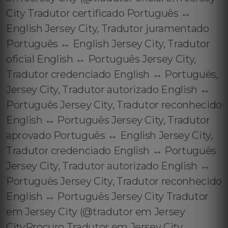
City Tradutor certificado Português ↔️
English Jersey City, Tradutor juramentado
Português ↔️ English Jersey City, Tradutor
oficial English ↔️ Português Jersey City,
Tradutor credenciado English ↔️ Português,
Jersey City, Tradutor autorizado English ↔️
Português Jersey City, Tradutor reconhecido
English ↔️ Português Jersey City, Tradutor
aprovado Português ↔️ English Jersey City,
Tradutor credenciado English ↔️ Português
Jersey City, Tradutor autorizado English ↔️
Português Jersey City, Tradutor reconhecido
English ↔️ Português Jersey City Tradutor
em Jersey City (@tradutor em Jersey
CityProcuro Tradutor em Jersey City,