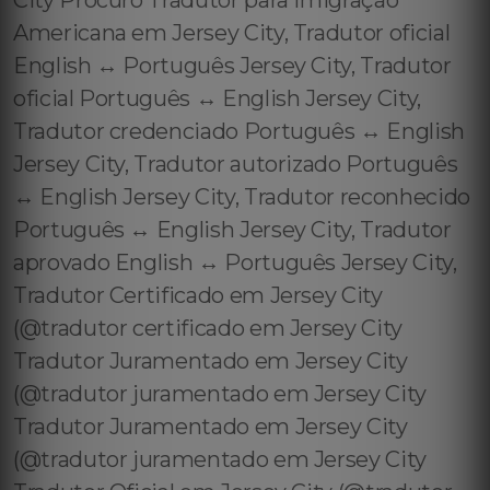
City Procuro Tradutor para Imigração
Americana em Jersey City, Tradutor oficial
English ↔️ Português Jersey City, Tradutor
oficial Português ↔️ English Jersey City,
Tradutor credenciado Português ↔️ English
Jersey City, Tradutor autorizado Português
↔️ English Jersey City, Tradutor reconhecido
Português ↔️ English Jersey City, Tradutor
aprovado English ↔️ Português Jersey City,
Tradutor Certificado em Jersey City
(@tradutor certificado em Jersey City
Tradutor Juramentado em Jersey City
(@tradutor juramentado em Jersey City
Tradutor Juramentado em Jersey City
(@tradutor juramentado em Jersey City