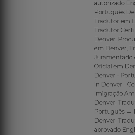
autorizado En
Português De
Tradutor em D
Tradutor Cert
Denver, Procu
em Denver, Tr
Juramentado e
Oficial em Den
Denver - Portu
in Denver - Ce
Imigração Ame
Denver, Tradu
Português ↔️ 
Denver, Tradu
aprovado Engl