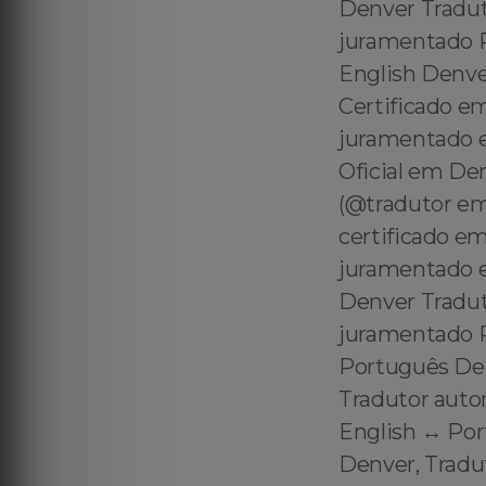
Denver Tradut
juramentado P
English Denve
Certificado e
juramentado 
Oficial em De
(@tradutor em
certificado e
juramentado e
Denver Tradut
juramentado Po
Português Den
Tradutor auto
English ↔️ Po
Denver, Tradu