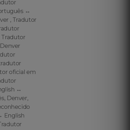
adutor
ortuguês ↔️
er , Tradutor
radutor
 Tradutor
 Denver
adutor
radutor
or oficial em
adutor
glish ↔️
s, Denver,
reconhecido
️ English
Tradutor