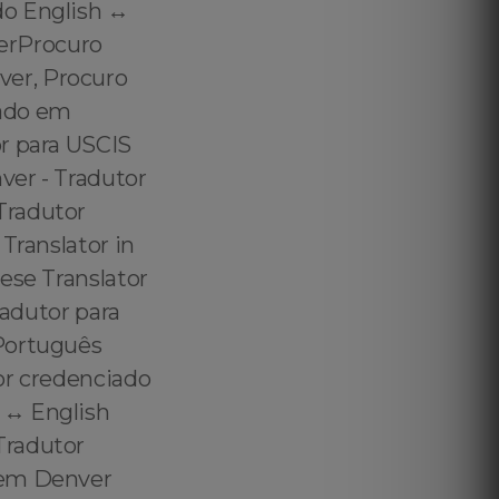
o English ↔️
erProcuro
er, Procuro
tado em
r para USCIS
ver - Tradutor
Tradutor
Translator in
ese Translator
radutor para
 Português
or credenciado
↔️ English
Tradutor
 em Denver