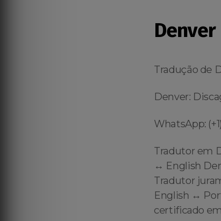
Denver
Tradução de 
Denver: Disca
WhatsApp: (+1)
Tradutor em D
↔️ English Den
Tradutor jura
English ↔️ Po
certificado e