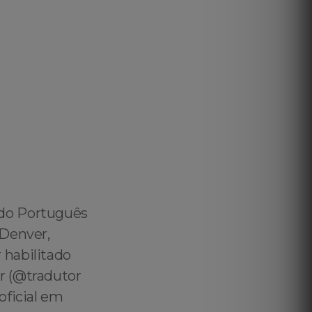
ado Português
 Denver,
 habilitado
r (@tradutor
oficial em