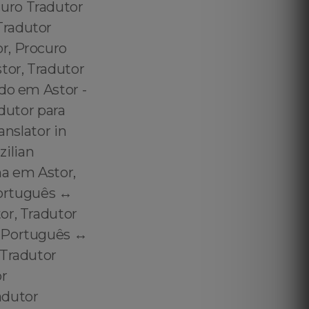
uro Tradutor
Tradutor
r, Procuro
tor, Tradutor
do em Astor -
adutor para
anslator in
zilian
na em Astor,
Português ↔️
or, Tradutor
 Português ↔️
 Tradutor
or
adutor