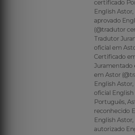
certificado P
English Astor,
aprovado Engli
(@tradutor ce
Tradutor Jura
oficial em As
Certificado e
Juramentado e
em Astor (@tra
English Astor
oficial Englis
Português, Ast
reconhecido E
English Astor,
autorizado En