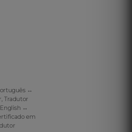
Português ↔️
r, Tradutor
English ↔️
ertificado em
adutor