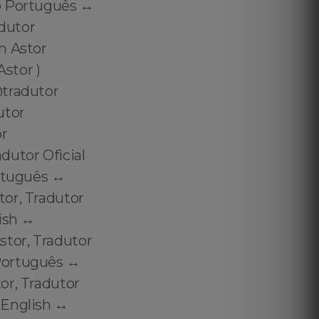
o Português ↔️
adutor
m Astor
stor )
@tradutor
utor
or
utor Oficial
rtuguês ↔️
tor, Tradutor
ish ↔️
stor, Tradutor
Português ↔️
or, Tradutor
English ↔️