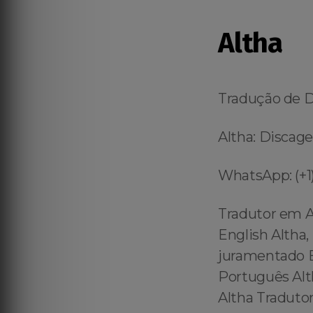
Altha
Tradução de 
Altha: Discage
WhatsApp: (+1)
Tradutor em A
English Altha,
juramentado En
Português Alt
Altha Tradutor