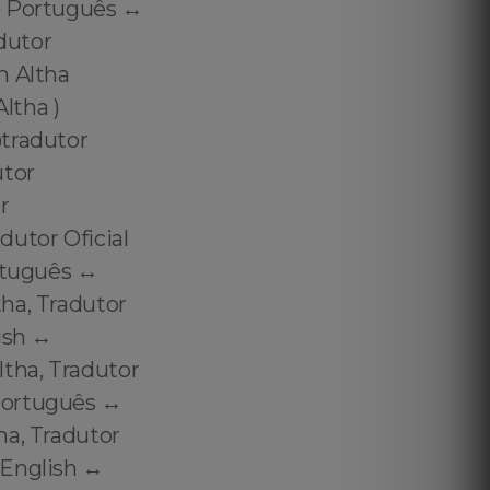
o Português ↔️
adutor
m Altha
ltha )
@tradutor
utor
r
utor Oficial
rtuguês ↔️
ha, Tradutor
ish ↔️
ltha, Tradutor
Português ↔️
ha, Tradutor
English ↔️