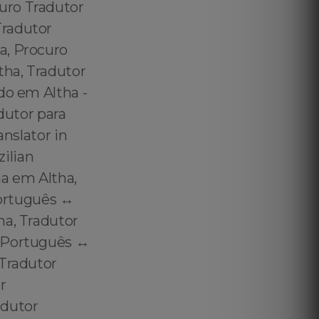
uro Tradutor
Tradutor
a, Procuro
tha, Tradutor
do em Altha -
dutor para
anslator in
zilian
na em Altha,
Português ↔️
ha, Tradutor
 Português ↔️
 Tradutor
r
adutor