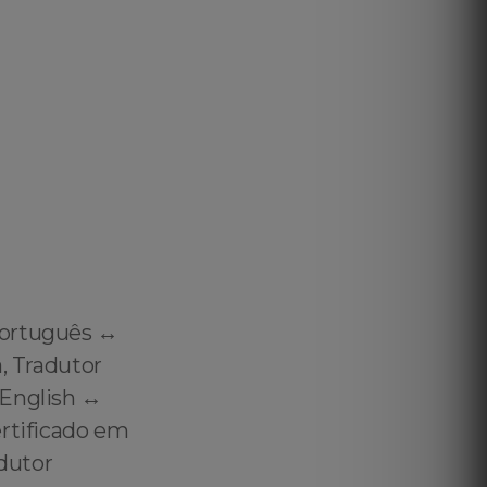
ortuguês ↔️
, Tradutor
English ↔️
ertificado em
adutor