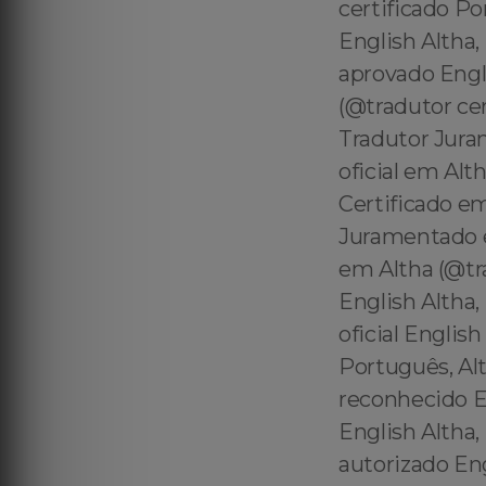
certificado P
English Altha,
aprovado Engli
(@tradutor ce
Tradutor Jura
oficial em Al
Certificado em
Juramentado e
em Altha (@tra
English Altha
oficial Englis
Português, Alt
reconhecido E
English Altha,
autorizado Eng