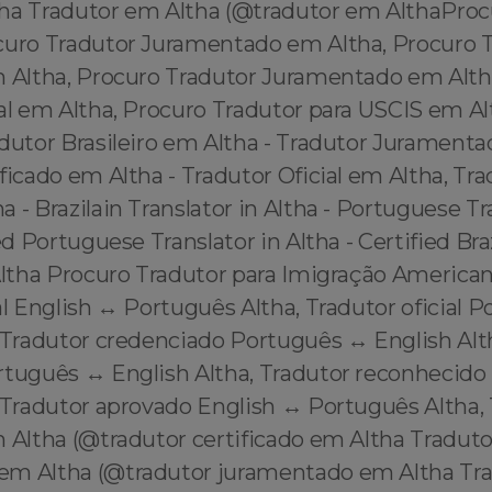
ha Tradutor em Altha (@tradutor em AlthaProc
curo Tradutor Juramentado em Altha, Procuro 
m Altha, Procuro Tradutor Juramentado em Alth
al em Altha, Procuro Tradutor para USCIS em Al
dutor Brasileiro em Altha - Tradutor Juramenta
ficado em Altha - Tradutor Oficial em Altha, Tra
 - Brazilain Translator in Altha - Portuguese Tr
ed Portuguese Translator in Altha - Certified Bra
 Altha Procuro Tradutor para Imigração America
al English ↔️ Português Altha, Tradutor oficial 
 Tradutor credenciado Português ↔️ English Alt
rtuguês ↔️ English Altha, Tradutor reconhecido
 Tradutor aprovado English ↔️ Português Altha,
 Altha (@tradutor certificado em Altha Traduto
m Altha (@tradutor juramentado em Altha Tr